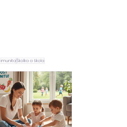
BLOG
PRO FIRMY
VÍCE
 imunita
Školka a škola