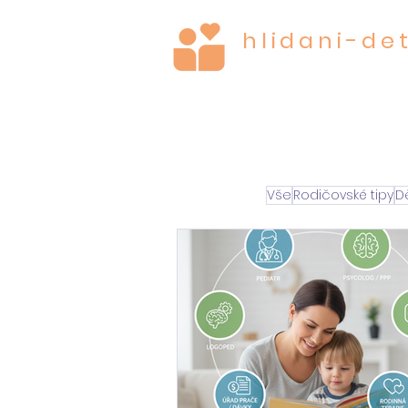
hlidani-det
STAROST O TO NEJC
Vše
Rodičovské tipy
Dě