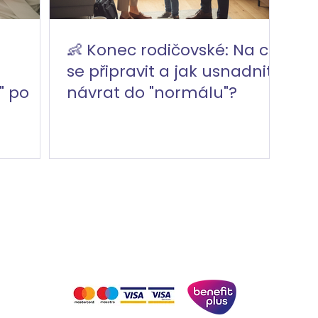
👶 Konec rodičovské: Na co
se připravit a jak usnadnit
" po
návrat do "normálu"?
Pro firmy
KONTAKT
Vstupní formulář klie
IČ: 17417961 | Sídlo: Peroutkova 55, Praha, 150 00 | Kancelář:
01 482
|
GDPR
|
VOP
|
info@hlidani-deti.cz
|
Organizační str