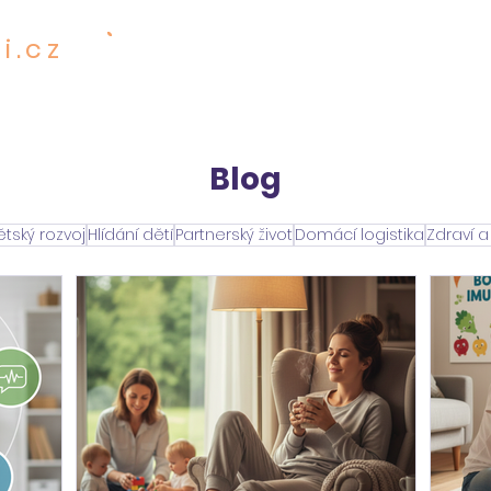
i.cz
601 001 482
SLUŽBY
CENÍK
ENNĚJŠÍ
Blog
tský rozvoj
Hlídání dětí
Partnerský život
Domácí logistika
Zdraví a