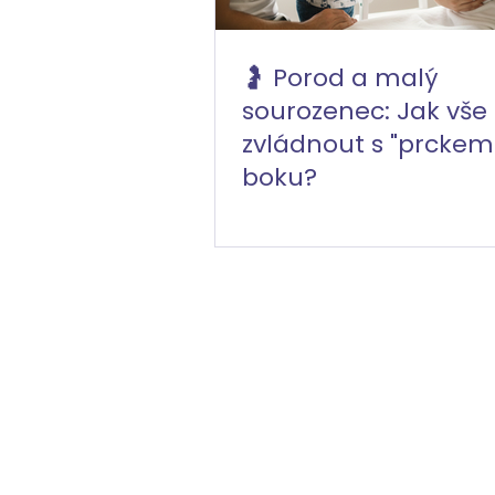
🤰 Porod a malý
sourozenec: Jak vše
zvládnout s "prckem
boku?
O nás
Služby
Ceník
© 2024 Chytrá půjčovna s.r.o. | 
601 0