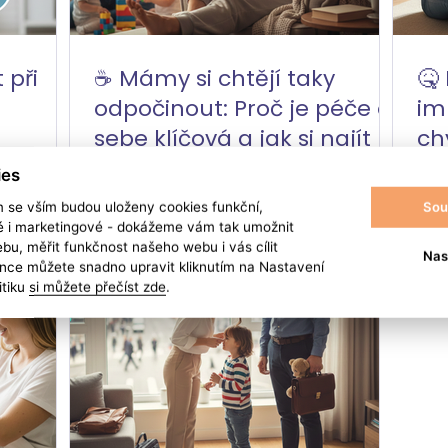
 při
☕ Mámy si chtějí taky
🤒
odpočinout: Proč je péče o
im
sebe klíčová a jak si najít
ch
čas
ies
Sou
m se vším budou uloženy cookies funkční,
ké i marketingové - dokážeme vám tak umožnit
bu, měřit funkčnost našeho webu i vás cílit
Nas
nce můžete snadno upravit kliknutím na Nastavení
itiku
si můžete přečíst zde
.