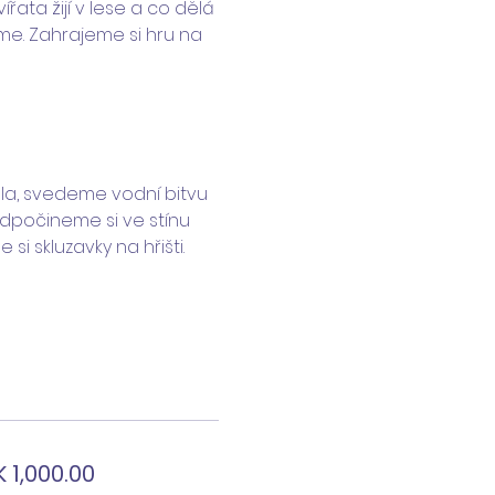
ířata žijí v lese a co dělá 
me. Zahrajeme si hru na 
la, svedeme vodní bitvu 
Odpočineme si ve stínu 
i skluzavky na hřišti. 
 1,000.00