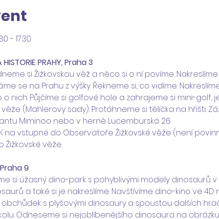
vent
30 - 17:30
 A HISTORIE PRAHY, Praha 3
neme si Žižkovskou věž a něco si o ní povíme. Nakreslíme 
e se na Prahu z výšky. Řekneme si, co vidíme. Nakreslíme 
 nich. Půjčíme si golfové hole a zahrajeme si mini-golf, j
věže (Mahlerovy sady). Protáhneme si tělíčka na hřišti. Zá
antu Miminoo nebo v herně Lucemburská 26.
K na vstupné do Observatoře Žižkovské věže (není povinné)
o Žižkovské věže.
 Praha 9
e si úžasný dino-park s pohyblivými modely dinosaurů v ži
aurů a také si je nakreslíme. Navštívíme dino-kino ve 4D r
bchůdek s plyšovými dinosaury a spoustou dalších hraček
kolu. Odneseme si nejoblíbenějšího dinosaura na obrázku