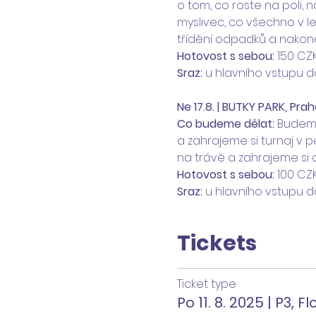
o tom, co roste na poli, na
myslivec, co všechno v l
třídění odpadků a nakonec
Hotovost s sebou:
 150 CZ
Sraz:
 u hlavního vstupu 
Ne 17.8. | BUTKY PARK, Prah
Co budeme dělat: 
Budeme
a zahrajeme si turnaj v p
na trávě a zahrajeme si ob
Hotovost s sebou:
 100 CZ
Sraz:
 u hlavního vstupu d
Tickets
Ticket type
Po 11. 8. 2025 | P3, Fl