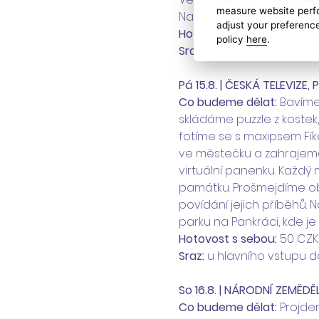
measure website perfo
Nakoukneme do herny klub
adjust your preference
Hotovost s sebou:
 210 CZK
policy
here
.
Sraz:
 u hlavního vstupu d
Pá 15.8. | ČESKÁ TELEVIZE, 
Co budeme dělat: 
Bavíme 
skládáme puzzle z kostek,
fotíme se s maxipsem Fík
ve městečku a zahrajeme
virtuální panenku. Každý 
památku. Prošmejdíme o
povídání jejich příběhů.
parku na Pankráci, kde je
Hotovost s sebou:
 50 CZK
Sraz:
 u hlavního vstupu d
So 16.8. | NÁRODNÍ ZEMĚD
Co budeme dělat: 
Projde