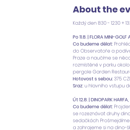
About the e
Každý den 8:30 - 12:30 + 13:
Po 11.8. | FLORA MINI-GOLF
Co budeme dělat: 
Prohléd
do Observatoře a podívám
Praze a naučíme se něco o
rozmístěné v parku okolo 
pergole Garden Restaur
Hotovost s sebou:
 375 CZ
Sraz:
 u hlavního vstupu d
Út 12.8. | DINOPARK HARFA,
Co budeme dělat: 
Projdem
se rozeznávat druhy dinos
sedačkách. Prošmejdíme o
a zahrajeme si na dino-š