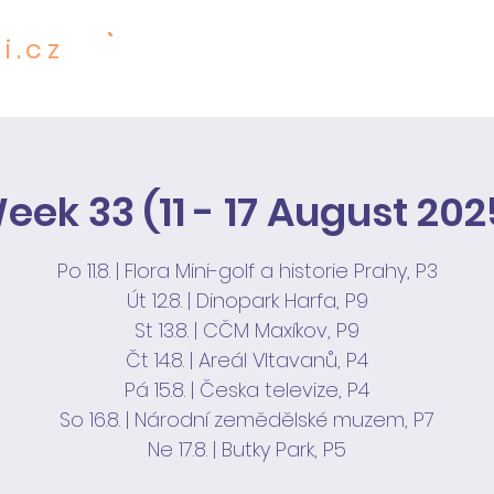
i.cz
601 001 482
SERVICES
PR
 PRECIOUS
eek 33 (11 - 17 August 202
Po 11.8. | Flora Mini-golf a historie Prahy, P3
Út 12.8. | Dinopark Harfa, P9
St 13.8. | CČM Maxíkov, P9
Čt 14.8. | Areál Vltavanů, P4
Pá 15.8. | Česka televize, P4
So 16.8. | Národní zemědělské muzem, P7
Ne 17.8. | Butky Park, P5