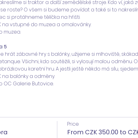
kreslíme si traktor a další zemědělské stroje. Kdo ví, jaká zv
ese roste? O všem si budeme povídat a také si to nakreslí
 si protáhneme tělíčka na hřišti. 
K na vstupné do muzea a omalovánky.
do muzea.
a 5
 hrát zábavné hry s balónky, užijeme si mlhoviště, skákad
etanque. Všichni, kdo soutěžili, si vylosují malou odměnu. 
rázkovou karetní hru. A jestli ještě někdo má sílu, sjedeme s
K na balónky a odměny.
o OC Galerie Butovice.
Price
ora
From CZK 350.00 to CZK