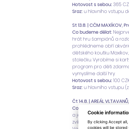
Hotovost s sebou:
 365 CZ
Sraz:
 u hlavního vstupu d
St 13.8. | CČM MAXÍKOV, P
Co budeme dělat: 
Nejprv
hrát hru šampiónů a rozlos
prohlédneme obří akvári
dětského koutku Maxíkov, 
stolečku. Vyrobíme si kar
program pro děti zdarma 
vymyslíme další hry.
Hotovost s sebou:
 100 CZK
Sraz:
 u hlavního vstupu 
Čt 14.8. | AREÁL VLTAVANŮ
Co budeme dělat: 
Prozkou
Cookie informatio
a její atrakce. Uspořádám
zvířátka na trička. Navšt
By clicking Accept all
cookies will be stored
Ve stínu altánku si vypráv