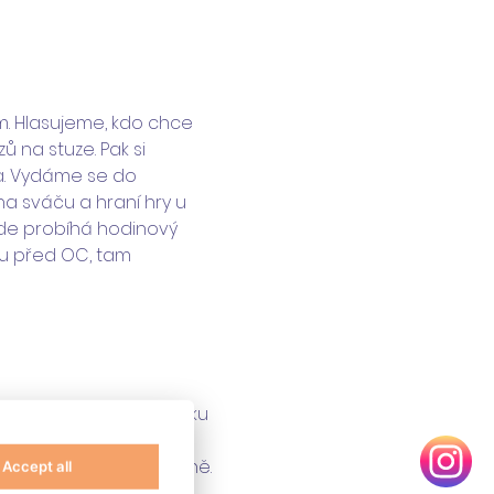
. Hlasujeme, kdo chce 
ů na stuze. Pak si 
a. Vydáme se do 
na sváču a hraní hry u 
 zde probíhá hodinový 
ku před OC, tam 
Braník, Pirátskou zátoku 
Budeme si kreslit 
a na nízké lezecké stěně. 
Accept all
v kavárně Tam a zpět. 