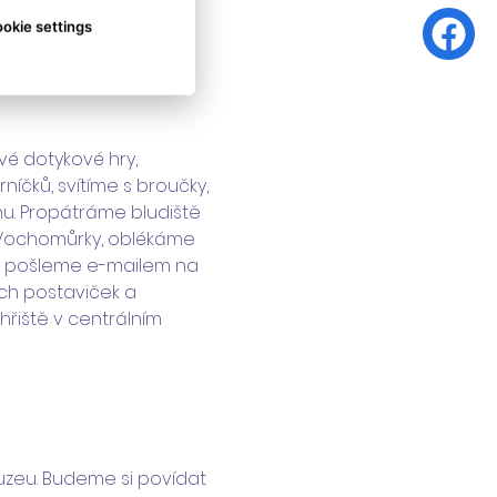
okie settings
vé dotykové hry, 
íčků, svítíme s broučky, 
u. Propátráme bludiště 
 Vochomůrky, oblékáme 
 si pošleme e-mailem na 
h postaviček a 
řiště v centrálním 
uzeu. Budeme si povídat 