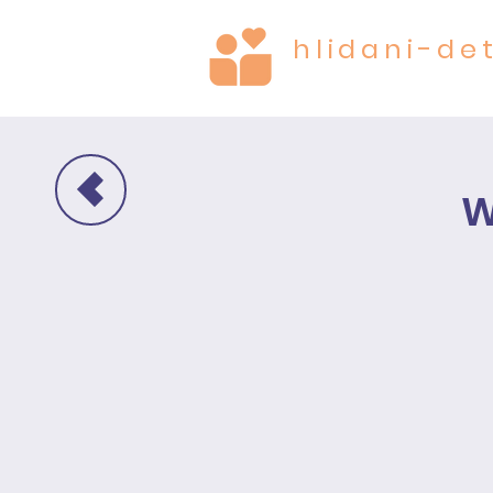
hlidani-det
CARE FOR THE MOST
W