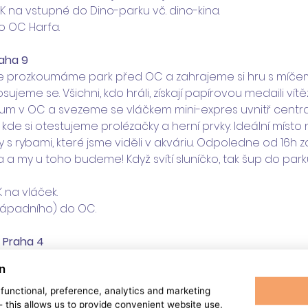
K na vstupné do Dino-parku vč. dino-kina. 
o OC Harfa.
raha 9
e prozkoumáme park před OC a zahrajeme si hru s míčem
ujeme se. Všichni, kdo hráli, získají papírovou medaili vítěz
um v OC a svezeme se vláčkem mini-expres uvnitř centr
kde si otestujeme prolézačky a herní prvky. Ideální místo 
ty s rybami, které jsme viděli v akváriu. Odpoledne od 16h
a my u toho budeme! Když svítí sluníčko, tak šup do par
 na vláček. 
(západního) do OC.
, Praha 4
máme okolí - hriště a terasu na odpočinek v areálu Hamr 
n
e zvířátkovou olympiádu a získáme medaile za šikovnost. 
ívíme lanový park a vyzkoušíme mrštnost na nízkých lanech 
, functional, preference, analytics and marketing
 - this allows us to provide convenient website use,
íme příběhy zvířátek, která jsme kreslili. Navštívíme hernu 