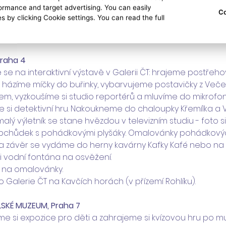
rmance and target advertising. You can easily
u Vodníček. Zahrajeme si mini-golf v Pirátské zátoce. 
Co
s by clicking Cookie settings. You can read the full
 na mini-golf v Pirátské zátoce.  
o areálu Vltavanů 229.
Praha 4
se na interaktivní výstavě v Galerii ČT: hrajeme postřeho
 házíme míčky do buřinky, vybarvujeme postavičky z Večern
em, vyzkoušíme si studio reportérů a mluvíme do mikrofon
 si detektivní hru. Nakoukneme do chaloupky Křemílka a
malý výletník se stane hvězdou v televizním studiu - foto
bchůdek s pohádkovými plyšáky. Omalovánky pohádkovýc
 Na závěr se vydáme do herny kavárny Kafky Kafé nebo na h
 i vodní fontána na osvěžení. 
 na omalovánky. 
o Galerie ČT na Kavčích horách (v přízemí Rohlíku).
ĚLSKÉ MUZEUM, Praha 7
me si expozice pro děti a zahrajeme si kvízovou hru po m