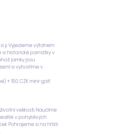
si ji. Vyjedeme výtahem 
si historické památky v 
ehož jamky jsou 
zemí si vytvoříme v 
 + 150 CZK mini-golf. 
votní velikosti. Naučíme 
ealitě v pohyblivých 
. Pohrajeme si na hřišti 
.