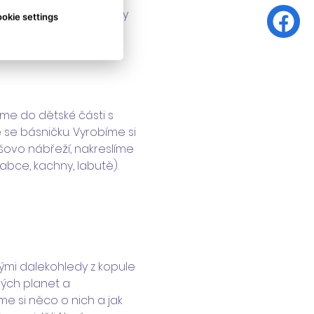
ukávky, osušku a plavky 
okie settings
eme do dětské části s 
se básničku. Vyrobíme si 
šovo nábřeží, nakreslíme 
abce, kachny, labutě). 
mi dalekohledy z kopule 
ých planet a 
e si něco o nich a jak 