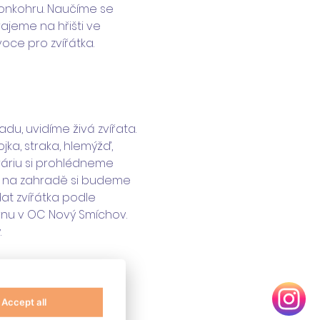
vonkohru. Naučíme se 
rajeme na hřišti ve 
oce pro zvířátka. 
du, uvidíme živá zvířata. 
jka, straka, hlemýžď, 
eráriu si prohlédneme 
u na zahradě si budeme 
at zvířátka podle 
ernu v OC Nový Smíchov.
 
ve vodě a s vodou. 
Accept all
om, co rádi děláme v 