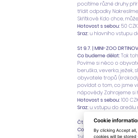
pocítíme různé druhy pří
třídit odpadky. Nakreslíme
Skřítkově. Kdo chce, může
Hotovost s sebou:
 50 CZK
Sraz:
 u hlavního vstupu d
St 9.7. | MINI-ZOO DRTINO
Co budeme dělat: 
Tak toh
Povíme si něco o obyvatelí
beruška, veverka, ježek, s
obyvatele tropů (krokodý
povídat o tom, co jsme vi
nápovědy. Zahrajeme si h
Hotovost s sebou:
 100 CZ
Sraz:
 u vstupu do areálu 
Cookie informatio
Čt 10.7. | ŽLUTÉ LÁZNĚ, Pra
Co budeme dělat: 
Stavíme
By clicking Accept all
Trénujeme hry na koordin
cookies will be stored