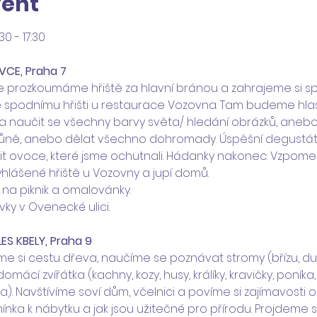
vent
0 - 17:30 
OVCE, Praha 7
e prozkoumáme hřiště za hlavní bránou a zahrajeme si sp
spodnímu hřišti u restaurace Vozovna. Tam budeme hla
 naučit se všechny barvy světa/ hledání obrázků, anebo 
ůně, anebo dělat všechno dohromady. Úspěšní degustátoři 
it ovoce, které jsme ochutnali. Hádanky nakonec: Vzpome
hlášené hřiště u Vozovny a jupí domů. 
 na piknik a omalovánky. 
ky v Ovenecké ulici.
ES KBELY, Praha 9
e si cestu dřeva, naučíme se poznávat stromy (břízu, dub,
 domácí zvířátka (kachny, kozy, husy, králíky, kravičky, poník
a). Navštívíme soví dům, včelnici a povíme si zajímavosti o
nka k nábytku a jak jsou užitečné pro přírodu. Projdeme s