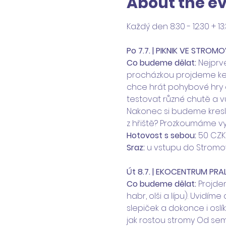
About the e
Každý den 8:30 - 12:30 + 13:3
Po 7.7. | PIKNIK VE STROM
Co budeme dělat: 
Nejprv
procházkou projdeme ke 
chce hrát pohybové hry a
testovat různé chutě a v
Nakonec si budeme kresl
z hřiště? Prozkoumáme vy
Hotovost s sebou:
 50 CZK
Sraz:
 u vstupu do Stromov
Út 8.7. | EKOCENTRUM PRAL
Co budeme dělat: 
Projdem
habr, olši a lípu). Uvidíme
slepiček a dokonce i oslík
jak rostou stromy Od semí