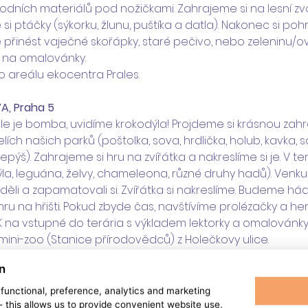
rodních materiálů pod nožičkami. Zahrajeme si na lesní z
 si ptáčky (sýkorku, žlunu, puštíka a datla). Nakonec si poh
 přinést vaječné skořápky, staré pečivo, nebo zeleninu/ov
 na omalovánky. 
o areálu ekocentra Prales.
VA, Praha 5
le je bomba, uvidíme krokodýla! Projdeme si krásnou zahra
ch našich parků (poštolka, sova, hrdlička, holub, kavka, so
lepýš). Zahrajeme si hru na zvířátka a nakreslíme si je. V t
la, leguána, želvy, chameleona, různé druhy hadů). Venk
děli a zapamatovali si. Zvířátka si nakreslíme. Budeme hád
ru na hřišti. Pokud zbyde čas, navštívíme prolézačky a h
K na vstupné do terária s výkladem lektorky a omalovánky.
mini-zoo (Stanice přírodovědců) z Holečkovy ulice.
n
ha 4
 hrady z písku a balónkové dráhy pro hopíky. Hrajeme si 
, functional, preference, analytics and marketing
aci pohybu, čteme si pohádky ve stínu a vyprávíme si o t
 - this allows us to provide convenient website use,