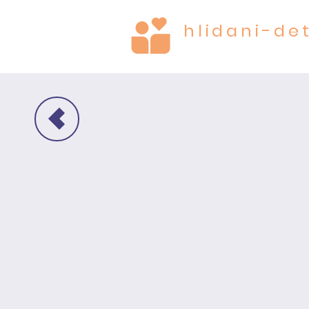
hlidani-det
CARE FOR THE MOST