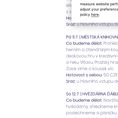
measure website perfo
létě. Učíme se básničku a
adjust your preference
s sebou!
policy
here
.
Hotovost s sebou:
 210 CZ
Sraz:
 u hlavního vstupu do
Pá 11.7. | MĚSTSKÁ KNIHOV
Co budeme dělat: 
Prohléd
herním a čtenářským kout
deskovou hru v kreativní 
si řeku Vltavu, Pražský hr
Zase víme o kousek víc.
Hotovost s sebou:
 50 CZK
Sraz:
 u hlavního vstupu 
So 12.7. | HVĚZDÁRNA ĎÁB
Co budeme dělat: 
Navští
hvězdárny, shlédneme kr
poslechneme si písničku 