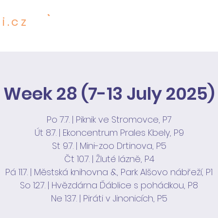
i.cz
601 001 482
SERVICES
PR
 PRECIOUS
Week 28 (7-13 July 2025)
Po 7.7. | Piknik ve Stromovce, P7
Út 8.7. | Ekoncentrum Prales Kbely, P9
St 9.7. | Mini-zoo Drtinova, P5
Čt 10.7. | Žluté lázně, P4
Pá 11.7. | Městská knihovna &, Park Alšovo nábřeží, P1
So 12.7. | Hvězdárna Ďáblice s pohádkou, P8
Ne 13.7. | Piráti v Jinonicích, P5