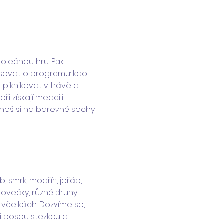
olečnou hru. Pak 
sovat o programu: kdo 
piknikovat v trávě a 
získají medaili. 
neš si na barevné sochy 
 smrk, modřín, jeřáb, 
a, ovečky, různé druhy 
 včelkách. Dozvíme se, 
i bosou stezkou a 