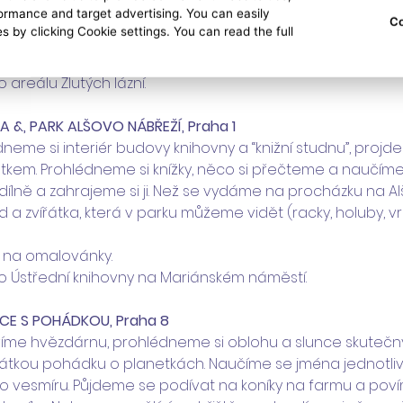
rmance and target advertising. You can easily
 hopsací sestavu. Překvápko pro rodiče! Opalovací krém, r
Co
s by clicking Cookie settings. You can read the full
K na vstupné do areálu vč. Dětského koutku. 
 areálu Žlutých lázní.
NA &, PARK ALŠOVO NÁBŘEŽÍ, Praha 1
neme si interiér budovy knihovny a “knižní studnu”, projd
kem. Prohlédneme si knížky, něco si přečteme a naučíme 
dílně a zahrajeme si ji. Než se vydáme na procházku na Al
ad a zvířátka, která v parku můžeme vidět (racky, holuby, vr
 na omalovánky. 
do Ústřední knihovny na Mariánském náměstí.
LICE S POHÁDKOU, Praha 8
víme hvězdárnu, prohlédneme si oblohu a slunce skutečný
átkou pohádku o planetkách. Naučíme se jména jednotliv
o vesmíru. Půjdeme se podívat na koníky na farmu a povím