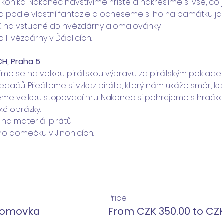
oníka. Nakonec navštívíme hřiště a nakreslíme si vše, co js
podle vlastní fantazie a odneseme si ho na památku jak
K na vstupné do hvězdárny a omalovánky.
o Hvězdárny v Ďáblicích.
ÍCH, Praha 5
víme se na velkou pirátskou výpravu za pirátským pokladem
ledačů. Přečteme si vzkaz piráta, který nám ukáže směr, 
jeme velkou stopovací hru. Nakonec si pohrajeme s hračka
ské obrázky.
 na materiál pirátů.
ho domečku v Jinonicích.
Price
Stromovka
From CZK 350.00 to CZK