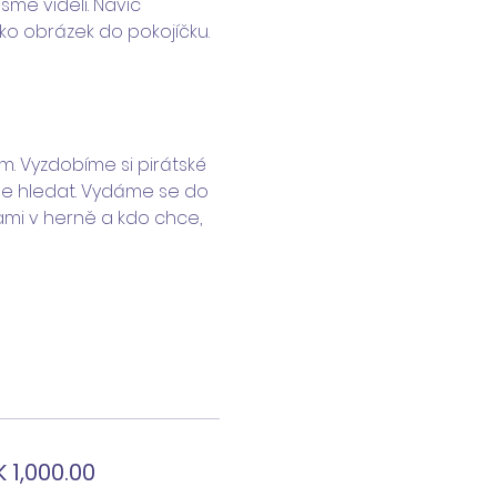
me viděli. Navíc 
o obrázek do pokojíčku.
. Vyzdobíme si pirátské 
kde hledat. Vydáme se do 
mi v herně a kdo chce, 
 1,000.00