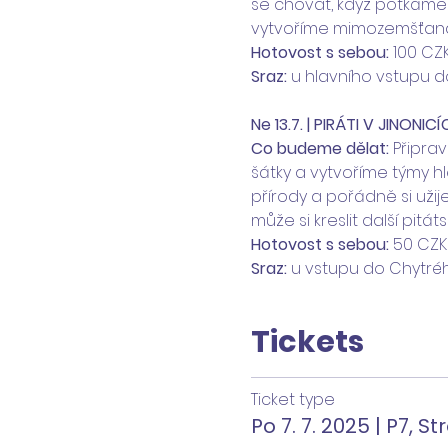
se chovat, když potkáme k
vytvoříme mimozemšťana 
Hotovost s sebou:
 100 CZ
Sraz:
 u hlavního vstupu d
Ne 13.7. | PIRÁTI V JINONIC
Co budeme dělat: 
Připra
šátky a vytvoříme týmy h
přírody a pořádně si uži
může si kreslit další pitát
Hotovost s sebou:
 50 CZK
Sraz:
 u vstupu do Chytré
Tickets
Ticket type
Po 7. 7. 2025 | P7, 