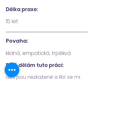
Délka praxe:
15 let
Povaha:
klidná, empatická, trpělivá
Proč dělám tuto práci:
děti jsou nezkažené a líbí se mi
jakou mají fantazii
Zájmy:
čtení, cestování, sport, filmy
Dokumenty: