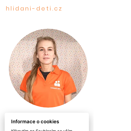
hlidani-deti.cz
STAROST O TO NEJCENNĚJŠÍ
Anna
Informace o cookies
Kliknutím na Souhlasím se vším