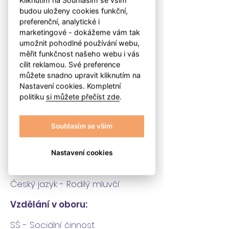
Chůva
budou uloženy cookies funkční,
preferenční, analytické i
marketingové - dokážeme vám tak
umožnit pohodlné používání webu,
Rok narození:
měřit funkčnost našeho webu i vás
1991
cílit reklamou. Své preference
můžete snadno upravit kliknutím na
Lokalita:
Nastavení cookies. Kompletní
politiku
si můžete přečíst zde
.
Praha 1, Praha 2, Praha 4, Praha
5, Praha 6, Praha 13, Praha 15,
Souhlasím se vším
Praha 16, Praha 17
Nastavení cookies
Jazyky:
Český jazyk - Rodilý mluvčí
Vzdělání v oboru:
SŠ - Sociální činnost