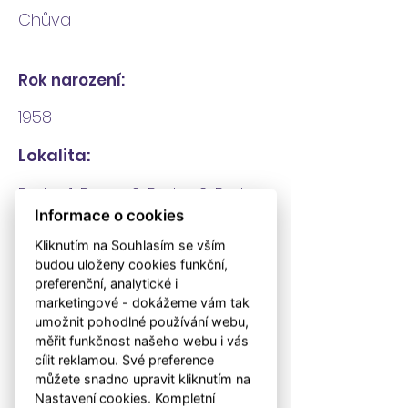
Chůva
Rok narození:
1958
Lokalita:
Praha 1, Praha 2, Praha 3, Praha
Informace o cookies
4, Praha 8, Praha 9, Praha 10
Kliknutím na Souhlasím se vším
Jazyky:
budou uloženy cookies funkční,
preferenční, analytické i
Český jazyk - Rodilý mluvčí,
marketingové - dokážeme vám tak
umožnit pohodlné používání webu,
Anglický jazyk - A1, Ruský jazyk - A1
měřit funkčnost našeho webu i vás
Vzdělání v oboru:
cílit reklamou. Své preference
můžete snadno upravit kliknutím na
Vysoká škola zemědělská Praha,
Nastavení cookies. Kompletní