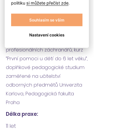
politiku
si můžete přečíst zde
.
Agronomická fakulta, obor:
zemědělské meliorace,
Souhlasím se vším
Akreditovaný kurz "Lektor práce s
rodinou”, Akreditovaný kurz MŠMT u
Nastavení cookies
vzdělávací společnosti
profesionálních záchranářů, kurz
”První pomoci u dětí do 6 let věku”,
doplňkové pedagogické studium
zaměřené na učitelství
odborných předmětů Univerzita
Karlova, Pedagogická fakulta
Praha
Délka praxe:
11 let