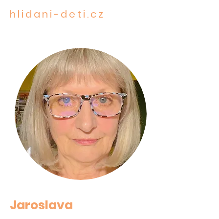
hlidani-deti.cz
STAROST O TO NEJCENNĚJŠÍ
Jaroslava