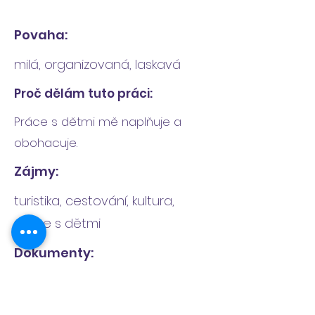
Povaha:
milá, organizovaná, laskavá
Proč dělám tuto práci:
Práce s dětmi mě naplňuje a
obohacuje.
Zájmy:
turistika, cestování, kultura,
práce s dětmi
Dokumenty:
Osvědčení o získání profesní 
kvalifikace - Chůva pro děti v 
dětské skupině (69-073-M)