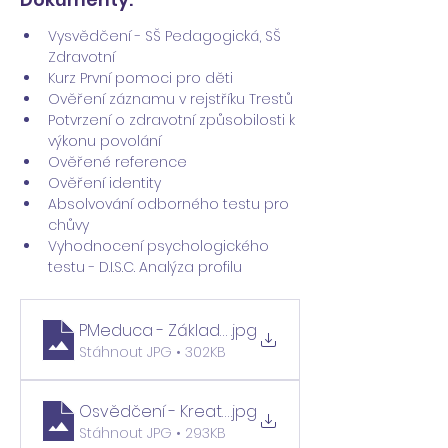
Vysvědčení - SŠ Pedagogická, SŠ 
Zdravotní
Kurz První pomoci pro děti
Ověření záznamu v rejstříku Trestů
Potvrzení o zdravotní způsobilosti k 
výkonu povolání
Ověřené reference
Ověření identity
Absolvování odborného testu pro 
chůvy 
Vyhodnocení psychologického 
testu - D.I.S.C. Analýza profilu
PMeduca - Základy první pomoci_edited
.jpg
Stáhnout JPG • 302KB
Osvědčení - Kreativní tvoření_edited
.jpg
Stáhnout JPG • 293KB