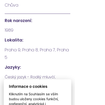
Chůva
Rok narození:
1989
Lokalita:
Praha 9, Praha 8, Praha 7, Praha
5
Jazyky:
Český jazyk - Rodilý mluvčí,
Německý jazyk - B1
Informace o cookies
Vzdělání v oboru:
Kliknutím na Souhlasím se vším
budou uloženy cookies funkční,
SŠ - Zdravotní, SŠ - Pedagogická
preferenční, analytické i