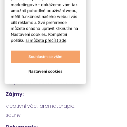
marketingové - dokážeme vám tak
a sociálních služeb, učitel v MŠ
umožnit pohodlné používání webu,
Délka praxe:
měřit funkčnost našeho webu i vás
cílit reklamou. Své preference
9 let
můžete snadno upravit kliknutím na
Nastavení cookies. Kompletní
politiku
si můžete přečíst zde
.
Povaha:
Souhlasím se vším
klidný živel, má ráda pohyb, milá
Proč dělám tuto práci:
Nastavení cookies
bezprostřednost dětí mne baví
Zájmy:
kreativní věci, aromaterapie,
sauny
Dokumenty: