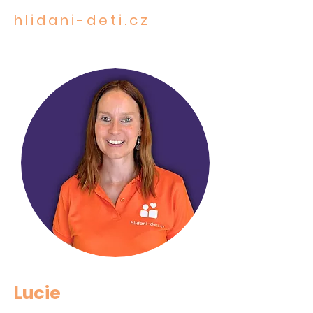
hlidani-deti.cz
STAROST O TO NEJCENNĚJŠÍ
Lucie