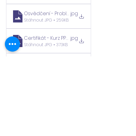
Osvědčení - Problémové chování u předškolní
.jpg
Stáhnout JPG • 259KB
Certifikát - Kurz PP_edited
.jpg
Stáhnout JPG • 373KB
Osvědčení - Adaptace a podpora dětí s odli
.jpg
Stáhnout JPG • 183KB
Osvědčení - Podpora dětí s problémovým cho
.jpg
Stáhnout JPG • 185KB
Osvědčení - Hudební činnosti_edited
.jpg
Stáhnout JPG • 173KB