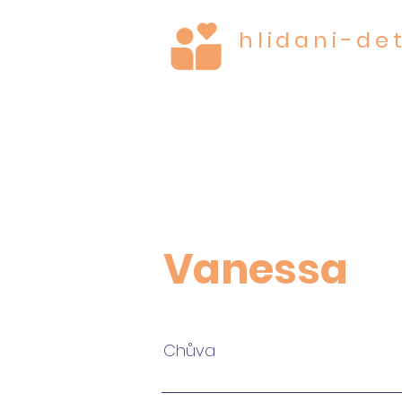
hlidani-det
CARE FOR THE MOST
Vanessa
Chůva