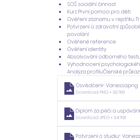
SOŠ sociální činnost
Kurz První pomoci pro děti
Ověření záznamu v rejstříku T
Potvrzení o zdravotní způsobil
povolání
Ověřené reference
Ověření identity
Absolvování odborného testu
Vyhodnocení psychologického te
Analýza profiluČlenské průkazy
Osvědčení- Vanessa
.png
Download PNG • 367KB
Diplom za péči a uspávání
Download JPEG • 347KB
Potvrzení o studiu- Vanes