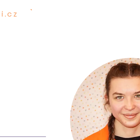
i.cz
601 001 482
SERVICES
PR
 PRECIOUS