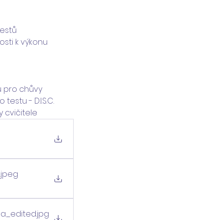
restů
osti k výkonu 
 pro chůvy 
stu - D.I.S.C. 
 cvičitele
.jpeg
sa_edited
.jpg