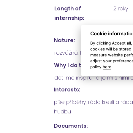
Length of
2 roky
internship:
Cookie informatio
Nature:
By clicking Accept all
cookies will be stored
rozvážná, klidná, laskavá, ná
measure website perfo
adjust your preference
Why I do this job:
policy
here
.
děti mě inspirují a je mi s nimi
Interests:
píše příběhy, ráda kreslí a rá
hudbu
Documents: