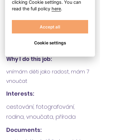
clicking Cookie settings. You can
read the full policy
here
.
28 let
Accept all
Nature:
Cookie settings
klidná, respektující, přátelská
Why I do this job:
vnímám děti jako radost, mám 7
vnoučat
Interests:
cestování, fotografování,
rodina, vnoučata, příroda
Documents: