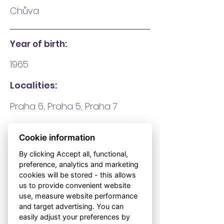
Chůva
Year of birth:
1965
Localities:
Praha 6, Praha 5, Praha 7
Languages:
Cookie information
Český jazyk - Rodilý mluvčí
By clicking Accept all, functional,
preference, analytics and marketing
Education in the field:
cookies will be stored - this allows
us to provide convenient website
SŠ - Pedagogická a sociálních
use, measure website performance
služeb
and target advertising. You can
easily adjust your preferences by
Length of internship: