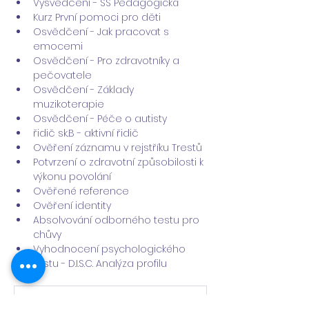
Vysvědčení - SŠ Pedagogická
Kurz První pomoci pro děti
Osvědčení - Jak pracovat s 
emocemi
Osvědčení - Pro zdravotníky a 
pečovatele
Osvědčení - Základy 
muzikoterapie
Osvědčení - Péče o autisty
řidič sk.B - aktivní řidič
Ověření záznamu v rejstříku Trestů
Potvrzení o zdravotní způsobilosti k 
výkonu povolání
Ověřené reference
Ověření identity
Absolvování odborného testu pro 
chůvy 
Vyhodnocení psychologického 
testu - D.I.S.C. Analýza profilu
Mat-vysvědčení-Marcela-Ř
.png