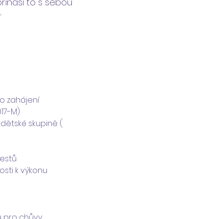
 přináší to s sebou
í
o zahájení 
017-M)
dětské skupině ( 
restů
osti k výkonu 
 pro chůvy 