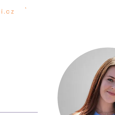
i.cz
601 001 482
SERVICES
PR
 PRECIOUS