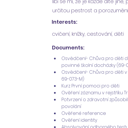
líbí se mi, že je každé dítě jiné,
určitou pestrost a porozuměn
Interests:
cvičení, knížky, cestování, děti
Documents:
Osvědčení- Chůva pro děti d
povinné školní docházky (69-
Osvědčení- Chůva pro děti v 
69-073-M)
Kurz První pomoci pro děti
Ověření záznamu v rejstříku T
Potvrzení o zdravotní způsobil
povolání
Ověřené reference
Ověření identity
Absolvování odborného testu