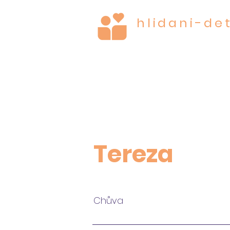
hlidani-det
CARE FOR THE MOST
Tereza
Chůva