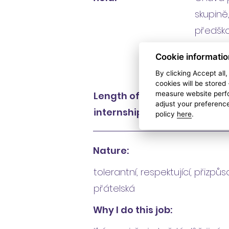
skupině
předško
Vedoucí
Cookie informatio
skupině
By clicking Accept all
cookies will be stored
measure website perfo
Length of
4 roky
adjust your preference
internship:
policy
here
.
Nature:
tolerantní, respektující, přizpůs
přátelská
Why I do this job: