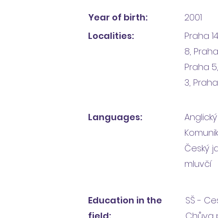
Year of birth:
2001
Localities:
Praha 14
8, Praha
Praha 5
3, Praha
Languages:
Anglický
Komunik
Český ja
mluvčí
Education in the
SŠ - Ce
field:
Chůva p