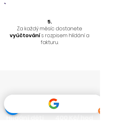
5.
Za každý měsíc dostanete
vyúčtování
s rozpisem hlídání a
fakturu.
CENÍK
Hlídání dětí
400 Kč/ hod