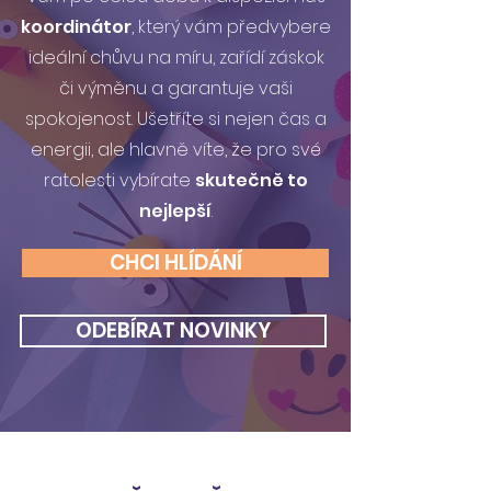
koordinátor
, který vám předvybere
ideální chůvu na míru, zařídí záskok
či výměnu a garantuje vaši
spokojenost. Ušetříte si nejen čas a
energii, ale hlavně víte, že pro své
ratolesti vybírate
skutečně to
nejlepší
.
CHCI HLÍDÁNÍ
ODEBÍRAT NOVINKY