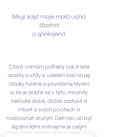
Miluji, když moje malá usíná
šťastná
a spokojená.
Citlivě vnímám potřeby své 3-leté
dcerky a vždy si udělám čas na její
otázky, hodně si povídáme. Myslím
si, že je dobře se v této, mnohdy
hektické době, občas zastavit a
mluvit o svých pocitech a
naslouchat druhým. Děti nás učí být
lepšími lidmi. Vnímejme je celým
svým srdcem a navigujme je na tu