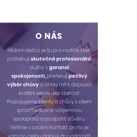
O NÁS
Hlidani-deti.cz je tu pro rodiče, kteří
potřebují
skutečně profesionální
služby s
garancí
spokojenosti,
preferují
pečlivý
výběr chůvy
a chtějí mít k dispozici
kvalitní servis bez starostí.
Propojujem
e klienty a chůvy s
cílem
zprostředkovat vzájemnou
spolupráci a podpořit důvěru.
Věříme v osobní kontakt, proto je
vám po celou dobu k dispozici náš